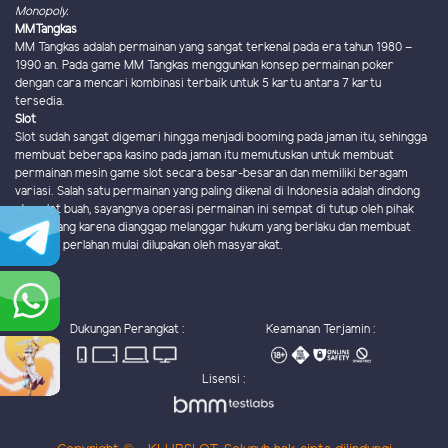
Monopoly.
MMTangkas
MM Tangkas adalah permainan yang sangat terkenal pada era tahun 1980 –
1990 an. Pada game MM Tangkas menggunkan konsep permainan poker
dengan cara mencari kombinasi terbaik untuk 5 kartu antara 7 kartu
tersedia.
Slot
Slot sudah sangat digemari hingga menjadi booming pada jaman itu, sehingga
membuat beberapa kasino pada jaman itu memutuskan untuk membuat
permainan mesin game slot secara besar-besaran dan memiliki beragam
variasi. Salah satu permainan yang paling dikenal di Indonesia adalah dindong
atau slot buah, sayangnya operasi permainan ini sempat di tutup oleh pihak
berwenang karena dianggap melanggar hukum yang berlaku dan membuat
game ini perlahan mulai dilupakan oleh masyarakat.
Dukungan Perangkat :
Keamanan Terjamin :
Lisensi :