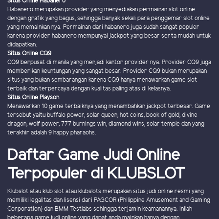
Situs Online Habanero
Habanero merupakan provider yang menyediakan permainan slot online
dengan grafik yang bagus, sehingga banyak sekali para penggemar slot online
yang memainkan nya. Permainan dari habanero juga sudah sangat populer
karena provider habanero mempunyai jackpot yang besar serta mudah untuk
didapatkan.
Situs Online CQ9
CQ9 berpusat di manila yang menjadi kantor provider nya. Provider CQ9 juga
memberikan keuntungan yang sangat besar. Provider CQ9 bukan merupakan
situs yang bukan sembarangan karena CQ9 hanya menawarkan game slot
terbaik dan terpercaya dengan kualitas paling atas di kelasnya.
Situs Online Playson
Menawarkan 10 game terbaiknya yang menambahkan jackpot terbesar. Game
tersebut yaitu buffalo power, solar queen, hot coins, book of gold, divine
dragon, wolf power, 777 burnings win, diamond wins, solar temple dan yang
terakhir adalah 9 happy pharaohs.
Daftar Game Judi Online
Terpopuler di KLUBSLOT
Klubslot atau klub slot atau klubslots merupakan situs judi online resmi yang
memiliki legalitas dan lisensi dari PAGCOR (Philippine Amusement and Gaming
Corporation) dan BMM Testlabs sehingga terjamin keamanannya. Inilah
beberapa game judi online yang dapat anda mainkan hanya dengan