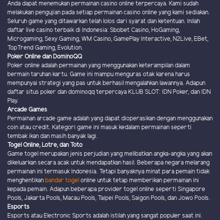
Anda dapat menemukan permainan casino online terpercaya. Kami sudah
melakukan pengujian pada setiap permainan casino online yang kami sediakan.
Seluruh game yang ditawarkan telah lolos dari syarat dan ketentuan. Inilah
daftar live casino terbaik di Indonesia: Sbobet Casino, HoGaming,
Microgaming, Sexy Gaming, WM Casino, GamePlay Interactive, N2Live, EBet,
TopTrend Gaming, Evolution.
Poker Online dan DominoQQ
Poker online adalah permainan yang menggunakan keterampilan dalam
bermain taruhan kartu. Game ini mampu menguras otak karena harus
mempunyai strategi yang pas untuk berhasil mengalahkan lawannya. Adapun
daftar situs poker dan dominoqq terpercaya KLUB SLOT: IDN Poker, dan IDN
Play.
Arcade Games
Permainan arcade game adalah yang dapat dioperasikan dengan menggunakan
coin atau credit. Kategori game ini masuk kedalam permainan seperti
tembak ikan dan masih banyak lagi.
Togel Online, Lotre, dan Toto
Game togel merupakan jenis perjudian yang melibatkan angka-angka yang akan
dikeluarkan secara acak untuk mendapatkan hasil. Beberapa negara melarang
permainan ini termasuk Indonesia. Tetapi banyaknya minat para pemain tidak
menghentikan
bandar togel
online untuk tetap memberikan permainan ini
kepada pemain. Adapun beberapa provider togel online seperti Singapore
Pools, Jakarta Pools, Macau Pools, Taipei Pools, Saigon Pools, dan Jowo Pools.
Esports
Esports atau Electronic Sports adalah istilah yang sangat populer saat ini.