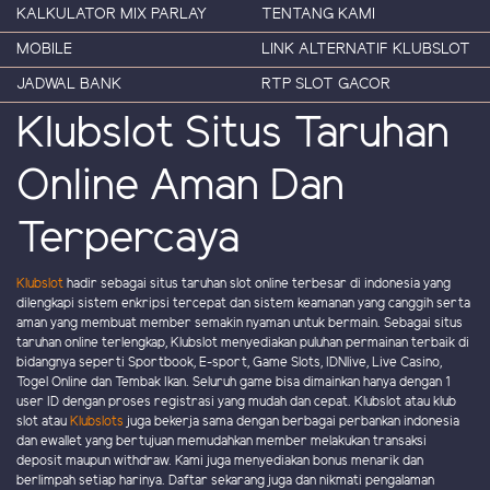
KALKULATOR MIX PARLAY
TENTANG KAMI
MOBILE
LINK ALTERNATIF KLUBSLOT
JADWAL BANK
RTP SLOT GACOR
Klubslot Situs Taruhan
Online Aman Dan
Terpercaya
Klubslot
hadir sebagai situs taruhan slot online terbesar di indonesia yang
dilengkapi sistem enkripsi tercepat dan sistem keamanan yang canggih serta
aman yang membuat member semakin nyaman untuk bermain. Sebagai situs
taruhan online terlengkap, Klubslot menyediakan puluhan permainan terbaik di
bidangnya seperti Sportbook, E-sport, Game Slots, IDNlive, Live Casino,
Togel Online dan Tembak Ikan. Seluruh game bisa dimainkan hanya dengan 1
user ID dengan proses registrasi yang mudah dan cepat. Klubslot atau klub
slot atau
Klubslots
juga bekerja sama dengan berbagai perbankan indonesia
dan ewallet yang bertujuan memudahkan member melakukan transaksi
deposit maupun withdraw. Kami juga menyediakan bonus menarik dan
berlimpah setiap harinya. Daftar sekarang juga dan nikmati pengalaman