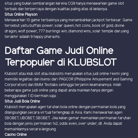
situs yang bukan sembarangan karena CQ9 hanya menawarkan game slot
terbaik dan terpercaya dengan kualitas paling atas di kelasnya.
Situs Online Playson
Menawarkan 10 game terbaiknya yang menambahkan jackpot terbesar. Game
tersebut yaitu buffalo power, solar queen, hot coins, book of gold, divine
dragon, wolf power, 777 burnings win, diamond wins, solar temple dan yang
terakhir adalah 9 happy pharaohs.
Daftar Game Judi Online
Terpopuler di KLUBSLOT
Klubslot atau klub slot atau klubslots merupakan situs judi online resmi yang
memiliki legalitas dan lisensi dari PAGCOR (Philippine Amusement and Gaming
Corporation) dan BMM Testlabs sehingga terjamin keamanannya. Inilah
beberapa game judi online yang dapat anda mainkan hanya dengan
menggunakan 1 ID bermain saja :
Situs Judi Bola Online
Klubslot merupakan agen taruhan bola online dengan permainan bola yang
dilangsungkan secara virtual terlengkap di Asia. Kami menawarkan agen
SBOBET, UBOBET, SBOBET. Jika kalian gemar memainkan permainan taruhan
bola dengan jenis permainan 1x2, odds even, over under, dll. Anda dapat
memainkannya secara langsung.
Casino Online